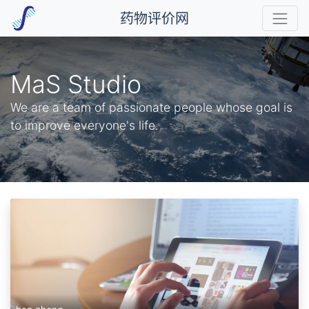
药物评价网
MaS Studio
We are a team of passionate people whose goal is
to improve everyone's life.